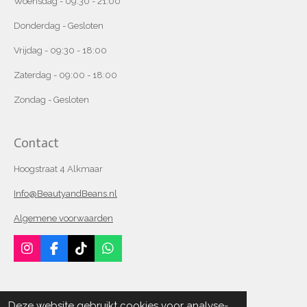
Woensdag - 09:30 - 21:00
Donderdag - Gesloten
Vrijdag - 09:30 - 18:00
Zaterdag - 09:00 - 18:00
Zondag - Gesloten
Contact
Hoogstraat 4 Alkmaar
Info@BeautyandBeans.nl
Algemene voorwaarden
I
F
T
W
n
a
i
h
s
c
k
a
t
e
T
t
Home
a
b
o
s
Deze website gebruikt cookies voor analyse-